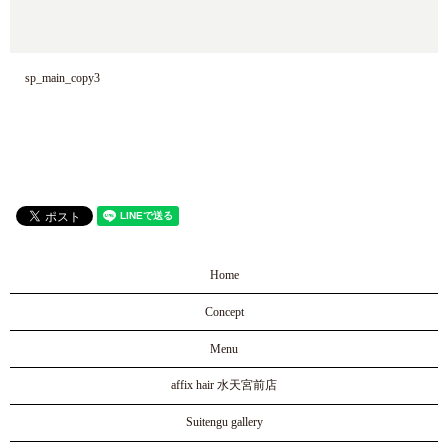
sp_main_copy3
Home
Concept
Menu
affix hair 水天宮前店
Suitengu gallery