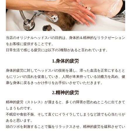
当店のオリジナルヘッドスパの目的は、身体的＆精神的なリラクゼーション
をお客様に提供することです。
日常生活で感じる疲労には以下の2種類があると言われています。
1.身体的疲労
身体的疲労に対してヘッドスパの技術を通し、滞った血流を正常にするとと
もにリンパの流れを促進していき、
人間が本来持っている治癒力を高め、健
康な身体に戻るきっかけ作りをお手伝いさせていただきます。
2.精神的疲労
精神的疲労（ストレス）が溜まると、多くの障害が思わぬところに出てきて
しまうものです。
不眠症や食欲不振、そして直ぐにイライラしてしまうなど誰でも心当たりが
あると思います。
頭のツボを刺激することで脳をリラックスさせ、精神的疲労を緩和させてい