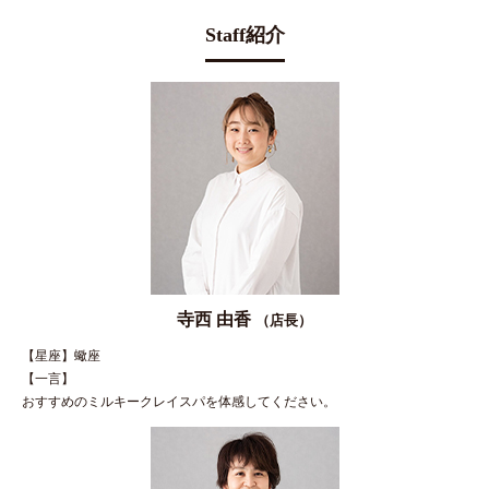
Staff紹介
寺西 由香
（店長）
【星座】蠍座
【一言】
おすすめのミルキークレイスパを体感してください。