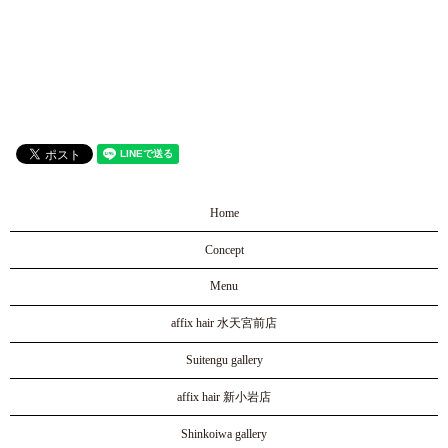
Home
Concept
Menu
affix hair 水天宮前店
Suitengu gallery
affix hair 新小岩店
Shinkoiwa gallery