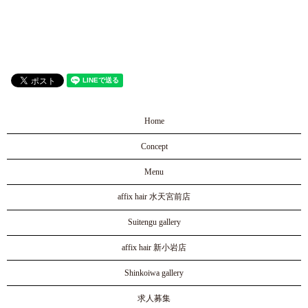
Home
Concept
Menu
affix hair 水天宮前店
Suitengu gallery
affix hair 新小岩店
Shinkoiwa gallery
求人募集