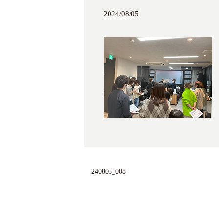
2024/08/05
240805_008