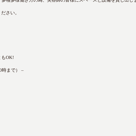
のニーズ、多種多様働き方の為、美容師の皆様にスペースと設備を貸し出し
ください。
もOK!
時まで） –
円