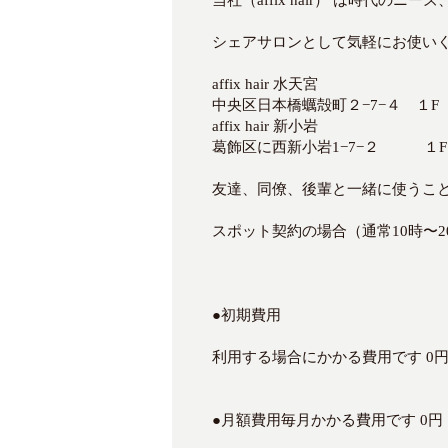
当社（affix hair） は時代
シェアサロンとして気軽にお使い
affix hair 水天宮
中央区日本橋蠣殻町２−7−４ １F
affix hair 新小岩
葛飾区に西新小岩1−7−２ １F
友達、同僚、後輩と一緒に使うこと
スポット契約の場合（通常10時〜20
●初期費用
利用する場合にかかる費用です 0
●月額費用毎月かかる費用です 0円