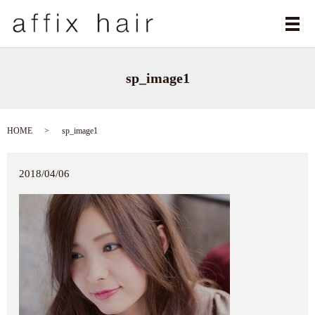
メ
sp_image1
HOME
sp_image1
2018/04/06