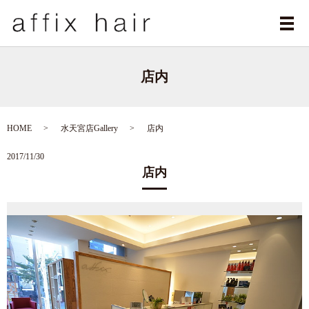
メ
店内
HOME
水天宮店Gallery
店内
2017/11/30
店内